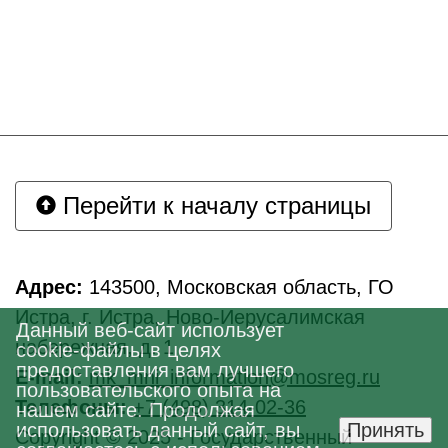
Перейти к началу страницы
Адрес:
143500, Московская область, ГО
Истра, г. Истра, Ново-Иерусалимская
Данный веб-сайт использует
набережная, д. 1
cookie-файлы в целях
предоставления вам лучшего
E-mail:
mk_mni_information@mosreg.ru
пользовательского опыта на
Телефоны:
+7 (498) 314-02-36
нашем сайте. Продолжая
использовать данный сайт, вы
Принять
Copyright © 2025 - Государственный