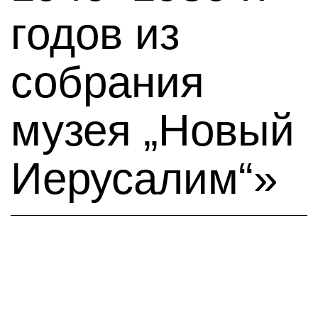
годов из
собрания
музея „Новый
Иерусалим“»