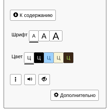
К содержанию
А
Шрифт
А
А
Цвет
Ц
Ц
Ц
Ц
Ц
Дополнительно