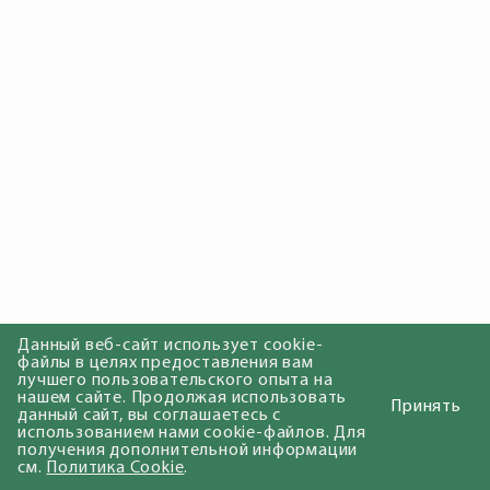
Данный веб-сайт использует cookie-
файлы в целях предоставления вам
лучшего пользовательского опыта на
нашем сайте. Продолжая использовать
Принять
данный сайт, вы соглашаетесь с
использованием нами cookie-файлов. Для
получения дополнительной информации
см.
Политика Cookie
.