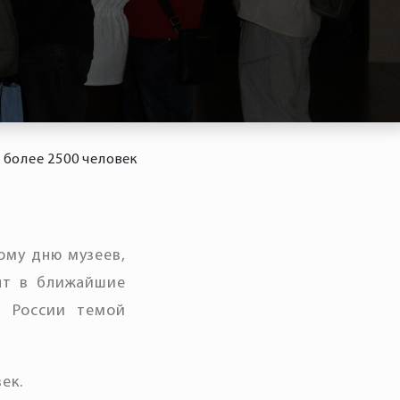
 более 2500 человек
ому дню музеев,
ят в ближайшие
 России темой
ек.