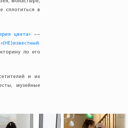
зея, монастыре,
е сплотиться в
ерия цвета»
––
е
«(НЕ)известный.
икторину по его
сетителей и их
есты, музейные