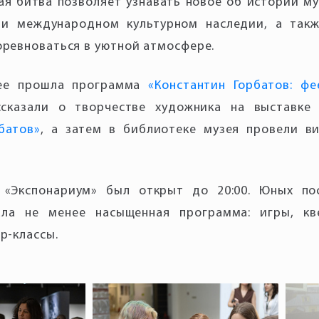
ая битва позволяет узнавать новое об истории му
 и международном культурном наследии, а такж
оревноваться в уютной атмосфере.
зее прошла программа
«Константин Горбатов: фе
ссказали о творчестве художника на выставк
батов»
, а затем в библиотеке музея провели в
 «Экспонариум» был открыт до 20:00. Юных по
ла не менее насыщенная программа: игры, кв
р-классы.