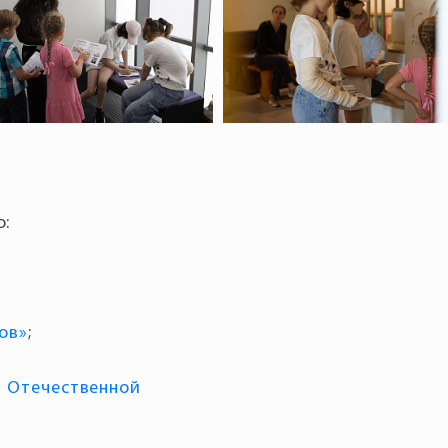
о:
ов»
;
й Отечественной