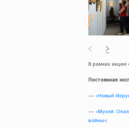
В рамках акции 
—
«Новый Иерус
—
«Музей. Опа
войны»
;