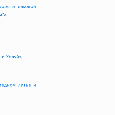
форе и лаковой
м“»
;
 и Холуй»
;
 медном литье и