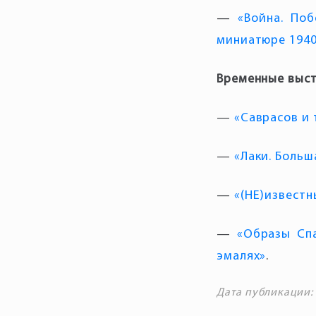
—
«Война. По
миниатюре 1940
—
«Саврасов и
—
«Лаки. Больш
—
«(НЕ)известн
—
«Образы Спа
эмалях»
.
Дата публикации: 