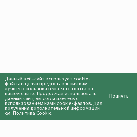
Данный веб-сайт использует cookie-
файлы в целях предоставления вам
лучшего пользовательского опыта на
нашем сайте. Продолжая использовать
Принять
данный сайт, вы соглашаетесь с
использованием нами cookie-файлов. Для
получения дополнительной информации
см.
Политика Cookie
.