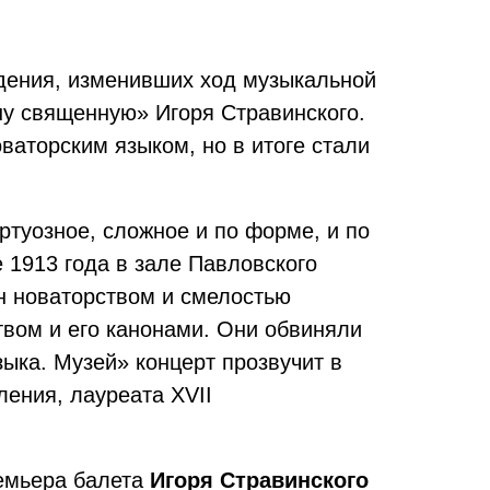
дения, изменивших ход музыкальной
ну священную» Игоря Стравинского.
ваторским языком, но в итоге стали
туозное, сложное и по форме, и по
1913 года в зале Павловского
ен новаторством и смелостью
ством и его канонами. Они обвиняли
ыка. Музей» концерт прозвучит в
ления, лауреата XVII
ремьера балета
Игоря Стравинского