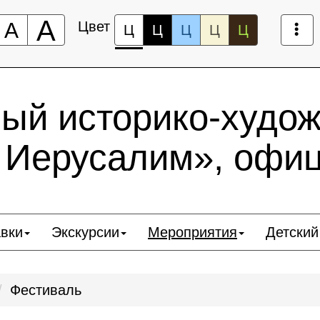
А
А
Цвет
Ц
Ц
Ц
Ц
Ц
ный историко-худо
 Иерусалим», офи
вки
Экскурсии
Мероприятия
Детский
Фестиваль