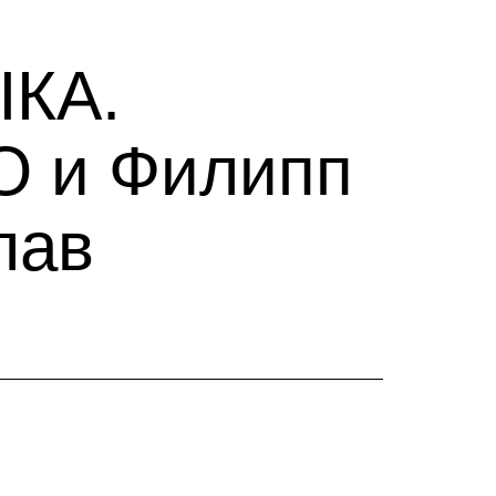
КА.
О и Филипп
лав