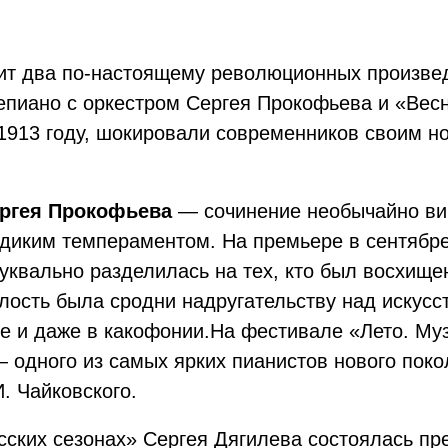
вит два по-настоящему революционных произве
тепиано с оркестром Сергея Прокофьева и «Вес
1913 году, шокировали современников своим но
ргея Прокофьева
— сочинение необычайно вир
иким темпераментом. На премьере в сентябре 
буквально разделилась на тех, кто был восхищ
мелость была сродни надругательству над искус
 и даже в какофонии.На фестивале «Лето. Муз
 одного из самых ярких пианистов нового поко
. Чайковского.
усских сезонах» Сергея Дягилева состоялась п