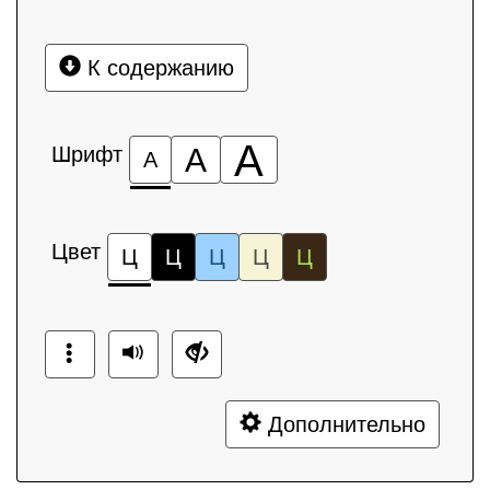
К содержанию
А
Шрифт
А
А
Цвет
Ц
Ц
Ц
Ц
Ц
Дополнительно