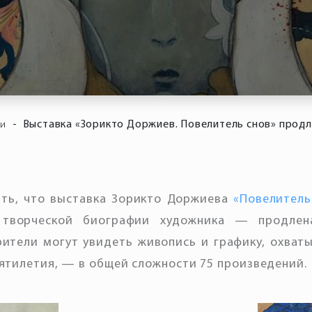
-
Выставка «Зорикто Доржиев. Повелитель снов» продл
ти
ть, что выставка Зорикто Доржиева
«Повелитель
 творческой биографии художника — продлен
рители могут увидеть живопись и графику, охва
сятилетия, — в общей сложности 75 произведений.