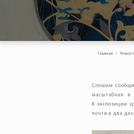
-
Главная
Новос
Спешим сообщи
масштабная в
В экспозиции з
почти в два де