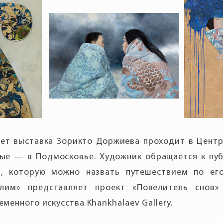
лет выставка Зорикто Доржиева проходит в Цент
вые — в Подмосковье. Художник обращается к пу
й, которую можно назвать путешествием по ег
лим» представляет проект «Повелитель снов»
еменного искусства Khankhalaev Gallery.