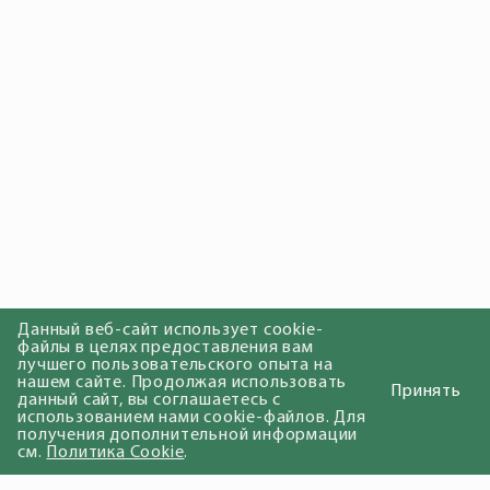
Данный веб-сайт использует cookie-
файлы в целях предоставления вам
лучшего пользовательского опыта на
нашем сайте. Продолжая использовать
Принять
данный сайт, вы соглашаетесь с
использованием нами cookie-файлов. Для
получения дополнительной информации
см.
Политика Cookie
.