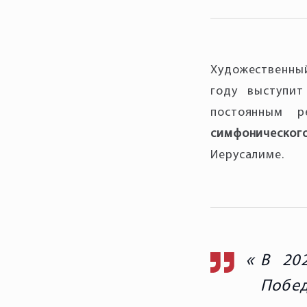
Художественны
году выступит
постоянным 
симфонического
Иерусалиме.
В 20
Побе