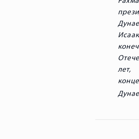
Рахм
през
Дунае
Исаак
коне
Отече
лет,
конце
Дунае