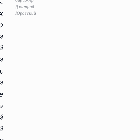
дирижёр
.
Дмитрий
х
Юровский
о
и
й
и
,
и
е
»
й
й