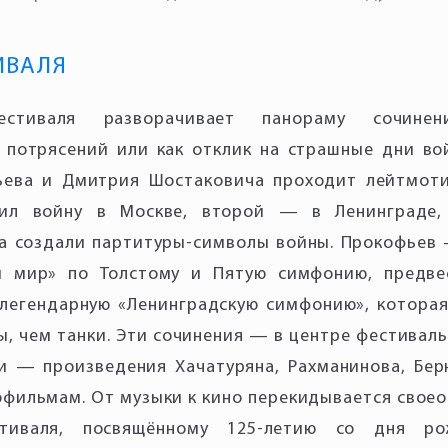
ИВАЛЯ
стиваля разворачивает панораму сочинен
 потрясений или как отклик на страшные дни во
ьева и Дмитрия Шостаковича проходит лейтмоти
ил войну в Москве, второй — в Ленинграде,
ба создали партитуры-символы войны. Прокофьев
и мир» по Толстому и Пятую симфонию, предве
легендарную «Ленинградскую симфонию», которая
ы, чем танки. Эти сочинения — в центре фестивал
и — произведения Хачатуряна, Рахманинова, Бер
офильмам. От музыки к кино перекидывается свое
тиваля, посвящённому 125-летию со дня ро