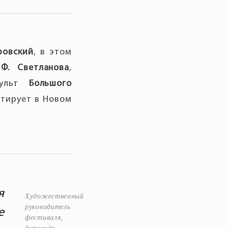
ровский
, в этом
Ф. Светланова
,
пульт
Большого
ютирует в Новом
я
Художественный
руководитель
е
фестиваля,