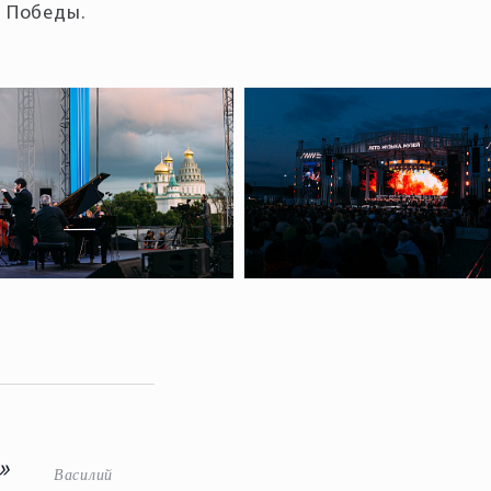
а Победы.
»
Василий