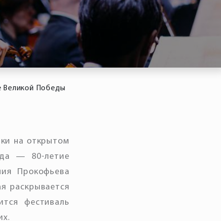
ие Великой Победы
ыки на открытом
ода — 80-летие
ния Прокофьева
ая раскрывается
ится фестиваль
их.