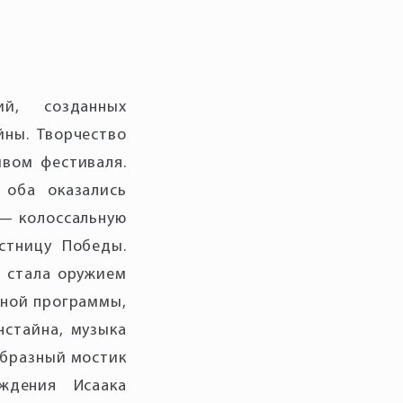
ий, созданных
йны. Творчество
вом фестиваля.
 оба оказались
 — колоссальную
стницу Победы.
 стала оружием
ьной программы,
нстайна, музыка
образный мостик
ждения Исаака