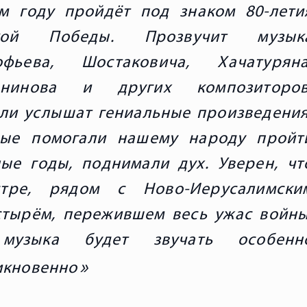
м году пройдëт под знаком 80-лети
кой Победы. Прозвучит музык
офьева, Шостаковича, Хачатуряна
анинова и других композиторов
ли услышат гениальные произведения
рые помогали нашему народу пройт
ые годы, поднимали дух. Уверен, чт
тре, рядом с Ново-Иерусалимски
тырём, пережившем весь ужас войны
музыка будет звучать особенн
икновенно