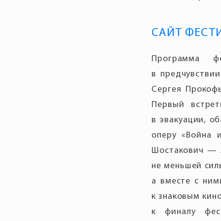
САЙТ ФЕСТ
Программа фе
в предчувствии
Сергея Прокоф
Первый встрет
в эвакуации, о
оперу «Война 
Шостакович — 
не меньшей сил
а вместе с ним
к знаковым кин
к финалу фес