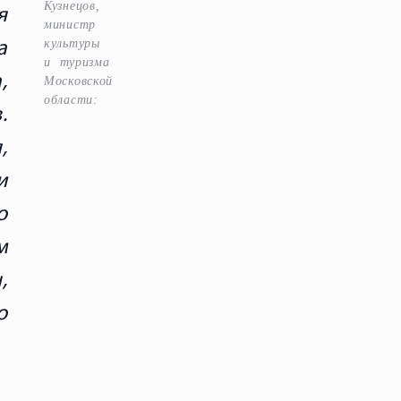
Кузнецов,
я
министр
культуры
а
и туризма
,
Московской
области:
.
,
и
о
м
,
о