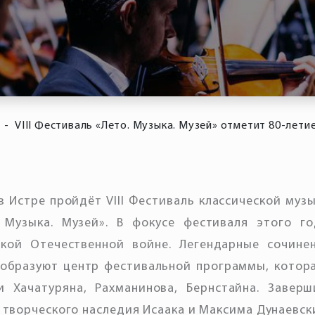
-
VIII Фестиваль «Лето. Музыка. Музей» отметит 80-лет
 в Истре пройдëт VIII Фестиваль классической муз
. Музыка. Музей». В фокусе фестиваля этого г
кой Отечественной войне. Легендарные сочине
образуют центр фестивальной программы, котор
и Хачатуряна, Рахманинова, Бернстайна. Заверш
 творческого наследия Исаака и Максима Дунаевск