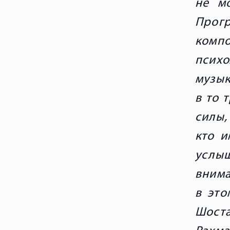
не м
Прог
комп
псих
музык
в то 
силы,
кто и
услы
внима
в это
Шост