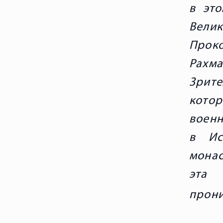
в это
Вели
Прок
Рахм
Зрите
кото
военн
в Ис
монас
эта 
прон