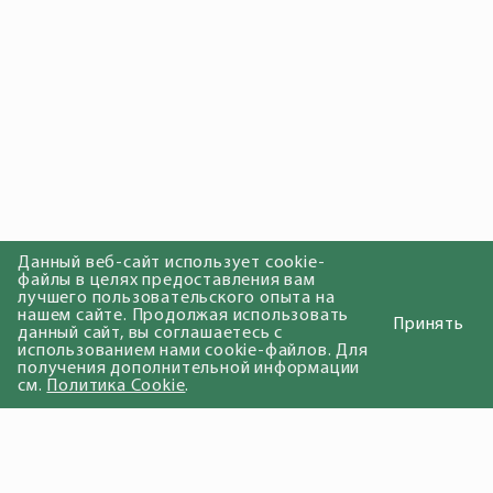
Данный веб-сайт использует cookie-
файлы в целях предоставления вам
лучшего пользовательского опыта на
нашем сайте. Продолжая использовать
Принять
данный сайт, вы соглашаетесь с
использованием нами cookie-файлов. Для
получения дополнительной информации
см.
Политика Cookie
.