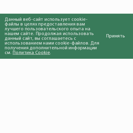
Данный веб-сайт использует cookie-
файлы в целях предоставления вам
лучшего пользовательского опыта на
нашем сайте. Продолжая использовать
Принять
данный сайт, вы соглашаетесь с
использованием нами cookie-файлов. Для
получения дополнительной информации
см.
Политика Cookie
.