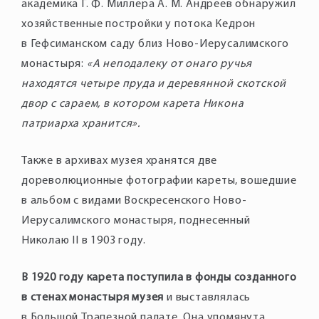
академика Г. Ф. Миллера А. М. Андреев обнаружил
хозяйственные постройки у потока Кедрон
в Гефсиманском саду близ Ново-Иерусалимского
монастыря:
«А неподалеку от онаго ручья
находятся четыре пруда и деревянной скотской
двор с сараем, в котором карета Никона
патриарха хранится».
Также в архивах музея хранятся две
дореволюционные фотографии кареты, вошедшие
в альбом с видами Воскресенского Ново-
Иерусалимского монастыря, поднесенный
Николаю II в 1903 году.
В 1920 году карета поступила в фонды созданного
в стенах монастыря музея
и выставлялась
в Большой Трапезной палате. Она упомянута