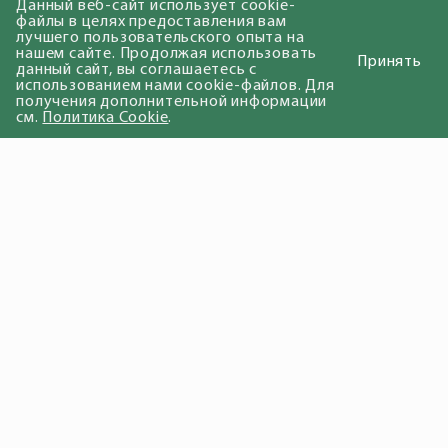
Данный веб-сайт использует cookie-
файлы в целях предоставления вам
лучшего пользовательского опыта на
нашем сайте. Продолжая использовать
Принять
данный сайт, вы соглашаетесь с
использованием нами cookie-файлов. Для
получения дополнительной информации
см.
Политика Cookie
.