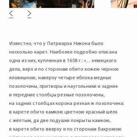
Известно, что у Патриарха Никона было
несколько карет. Наиболее подробно описана
одна из них, купленная в 1658 г.: «…немецкого
дела, верх и по сторонам обито кожею черною
яловишною, наверху четыре яблока медных
позолочены, притворы и наугольники и задние
и передние столбцы резные позолочены,
на задних столбцах корона резная ж позолочена;
в карете обито камкою цветною красный шёлк
с жёлтым, да две подушки покрыты камкою,
в карете обито вверху и по сторонам бахромою