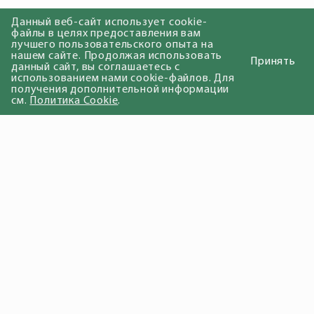
Данный веб-сайт использует cookie-
файлы в целях предоставления вам
лучшего пользовательского опыта на
нашем сайте. Продолжая использовать
Принять
данный сайт, вы соглашаетесь с
использованием нами cookie-файлов. Для
получения дополнительной информации
см.
Политика Cookie
.