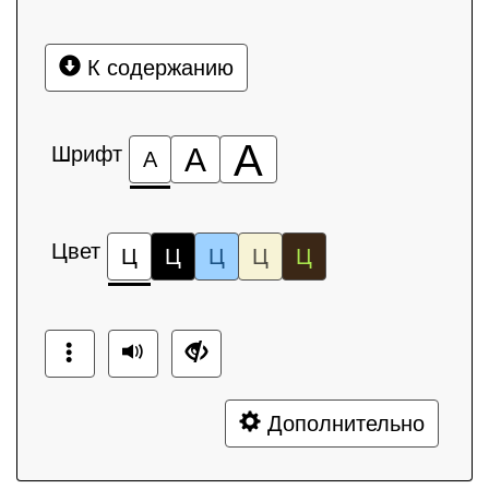
К содержанию
А
Шрифт
А
А
Цвет
Ц
Ц
Ц
Ц
Ц
Дополнительно