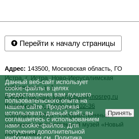
Перейти к началу страницы
Адрес:
143500, Московская область, ГО
Истра, г. Истра, Ново-Иерусалимская
Данный веб-сайт использует
набережная, д. 1
cookie-файлы в целях
предоставления вам лучшего
E-mail:
mk_mni_information@mosreg.ru
пользовательского опыта на
Телефоны:
+7 (498) 314-02-36
нашем сайте. Продолжая
использовать данный сайт, вы
Принять
Copyright © 2025 - Государственный
соглашаетесь с использованием
историко-художественный музей «Новый
нами cookie-файлов. Для
получения дополнительной
Иерусалим»
информации см.
Политика